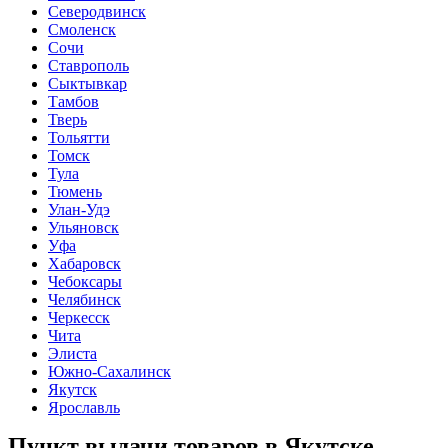
Северодвинск
Смоленск
Сочи
Ставрополь
Сыктывкар
Тамбов
Тверь
Тольятти
Томск
Тула
Тюмень
Улан-Удэ
Ульяновск
Уфа
Хабаровск
Чебоксары
Челябинск
Черкесск
Чита
Элиста
Южно-Сахалинск
Якутск
Ярославль
Пункт выдачи товаров в
Якутске