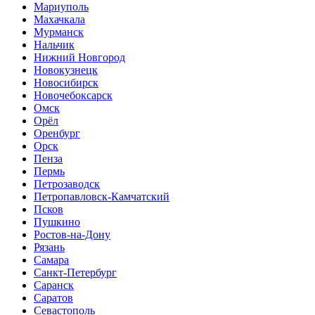
Мариуполь
Махачкала
Мурманск
Нальчик
Нижний Новгород
Новокузнецк
Новосибирск
Новочебоксарск
Омск
Орёл
Оренбург
Орск
Пенза
Пермь
Петрозаводск
Петропавловск-Камчатский
Псков
Пушкино
Ростов-на-Дону
Рязань
Самара
Санкт-Петербург
Саранск
Саратов
Севастополь