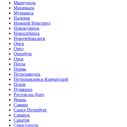
Мариуполь
Махачкала
Мурманск
Нальчик
Нижний Новгород
Новокузнецк
Новосибирск
Новочебоксарск
Омск
Орёл
Оренбург
Орск
Пенза
Пермь
Петрозаводск
Петропавловск-Камчатский
Псков
Пушкино
Ростов-на-Дону
Рязань
Самара
Санкт-Петербург
Саранск
Саратов
Севастополь