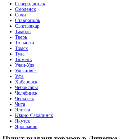
Северодвинск
Смоленск
Сочи
Ставрополь
Сыктывкар
Тамбов
Тверь
Тольятти
Томск
Тула
Тюмень
Улан-Удэ
Ульяновск
Уфа
Хабаровск
Чебоксары
Челябинск
Черкесск
Чита
Элиста
Южно-Сахалинск
Якутск
Ярославль
Пункт выдачи товаров в
Липецке