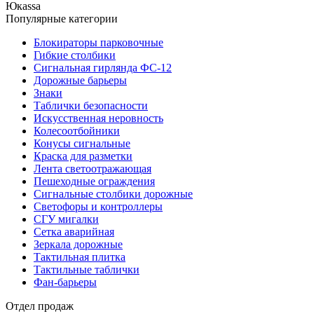
Юкаssа
Популярные категории
Блокираторы парковочные
Гибкие столбики
Сигнальная гирлянда ФС-12
Дорожные барьеры
Знаки
Таблички безопасности
Искусственная неровность
Колесоотбойники
Конусы сигнальные
Краска для разметки
Лента светоотражающая
Пешеходные ограждения
Сигнальные столбики дорожные
Светофоры и контроллеры
СГУ мигалки
Cетка аварийная
Зеркала дорожные
Тактильная плитка
Тактильные таблички
Фан-барьеры
Отдел продаж