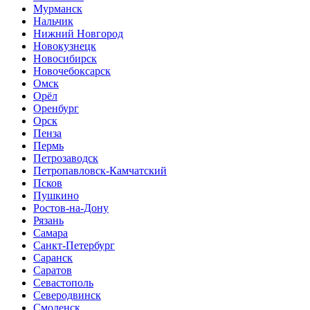
Мурманск
Нальчик
Нижний Новгород
Новокузнецк
Новосибирск
Новочебоксарск
Омск
Орёл
Оренбург
Орск
Пенза
Пермь
Петрозаводск
Петропавловск-Камчатский
Псков
Пушкино
Ростов-на-Дону
Рязань
Самара
Санкт-Петербург
Саранск
Саратов
Севастополь
Северодвинск
Смоленск