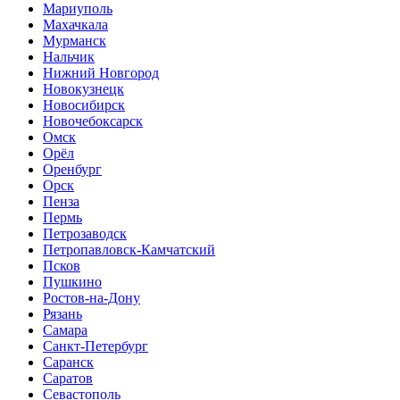
Мариуполь
Махачкала
Мурманск
Нальчик
Нижний Новгород
Новокузнецк
Новосибирск
Новочебоксарск
Омск
Орёл
Оренбург
Орск
Пенза
Пермь
Петрозаводск
Петропавловск-Камчатский
Псков
Пушкино
Ростов-на-Дону
Рязань
Самара
Санкт-Петербург
Саранск
Саратов
Севастополь