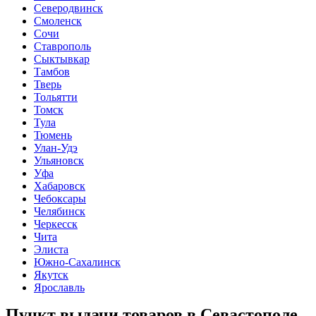
Северодвинск
Смоленск
Сочи
Ставрополь
Сыктывкар
Тамбов
Тверь
Тольятти
Томск
Тула
Тюмень
Улан-Удэ
Ульяновск
Уфа
Хабаровск
Чебоксары
Челябинск
Черкесск
Чита
Элиста
Южно-Сахалинск
Якутск
Ярославль
Пункт выдачи товаров в
Севастополе