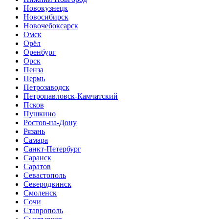
Новокузнецк
Новосибирск
Новочебоксарск
Омск
Орёл
Оренбург
Орск
Пенза
Пермь
Петрозаводск
Петропавловск-Камчатский
Псков
Пушкино
Ростов-на-Дону
Рязань
Самара
Санкт-Петербург
Саранск
Саратов
Севастополь
Северодвинск
Смоленск
Сочи
Ставрополь