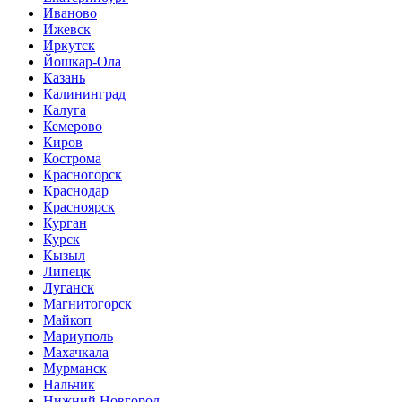
Иваново
Ижевск
Иркутск
Йошкар-Ола
Казань
Калининград
Калуга
Кемерово
Киров
Кострома
Красногорск
Краснодар
Красноярск
Курган
Курск
Кызыл
Липецк
Луганск
Магнитогорск
Майкоп
Мариуполь
Махачкала
Мурманск
Нальчик
Нижний Новгород