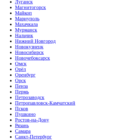
Луганск
Магнитогорск
Майкоп
Мариуполь
Махачкала
Мурманск
Нальчик
Нижний Новгород
Новокузнецк
Новосибирск
Новочебоксарск
Омск
Орёл
Оренбург
Орск
Пенза
Пермь
Петрозаводск
Петропавловск-Камчатский
Псков
Пушкино
Ростов-на-Дону
Рязань
Самара
Санкт-Петербург