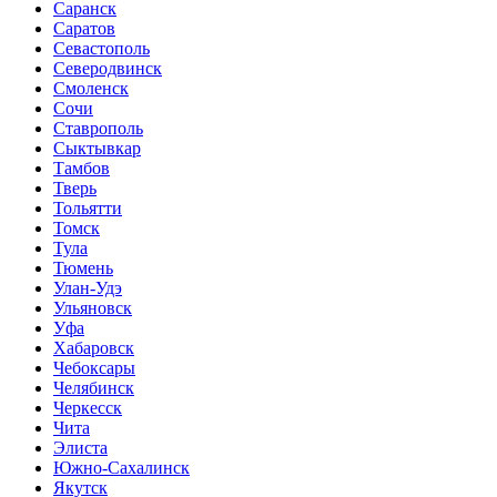
Саранск
Саратов
Севастополь
Северодвинск
Смоленск
Сочи
Ставрополь
Сыктывкар
Тамбов
Тверь
Тольятти
Томск
Тула
Тюмень
Улан-Удэ
Ульяновск
Уфа
Хабаровск
Чебоксары
Челябинск
Черкесск
Чита
Элиста
Южно-Сахалинск
Якутск