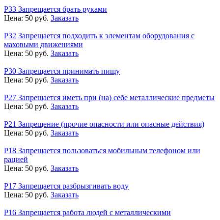
P33 Запрещается брать руками
Цена:
50
руб.
Заказать
Р32 Запрещается подходить к элементам оборудования с
маховыми движениями
Цена:
50
руб.
Заказать
Р30 Запрещается принимать пищу
Цена:
50
руб.
Заказать
Р27 Запрещается иметь при (на) себе металлические предметы
Цена:
50
руб.
Заказать
Р21 Запрещение (прочие опасности или опасные действия)
Цена:
50
руб.
Заказать
Р18 Запрещается пользоваться мобильным телефоном или
рацией
Цена:
50
руб.
Заказать
Р17 Запрещается разбрызгивать воду
Цена:
50
руб.
Заказать
Р16 Запрещается работа людей с металлическими