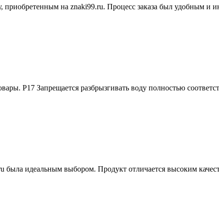
у, приобретенным на znaki99.ru. Процесс заказа был удобным и 
товары. Р17 Запрещается разбрызгивать воду полностью соответс
ru была идеальным выбором. Продукт отличается высоким качеств