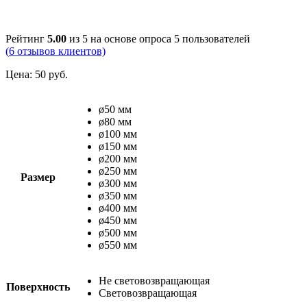
Рейтинг
5.00
из 5 на основе опроса
5
пользователей
(
6
отзывов клиентов)
Цена:
50
руб.
ø50 мм
ø80 мм
ø100 мм
ø150 мм
ø200 мм
ø250 мм
Размер
ø300 мм
ø350 мм
ø400 мм
ø450 мм
ø500 мм
ø550 мм
Не световозвращающая
Поверхность
Cветовозвращающая