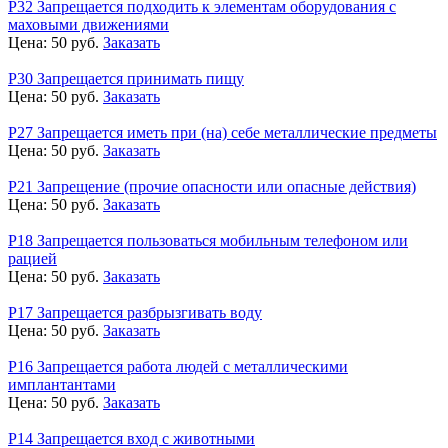
Р32 Запрещается подходить к элементам оборудования с
маховыми движениями
Цена:
50
руб.
Заказать
Р30 Запрещается принимать пищу
Цена:
50
руб.
Заказать
Р27 Запрещается иметь при (на) себе металлические предметы
Цена:
50
руб.
Заказать
Р21 Запрещение (прочие опасности или опасные действия)
Цена:
50
руб.
Заказать
Р18 Запрещается пользоваться мобильным телефоном или
рацией
Цена:
50
руб.
Заказать
Р17 Запрещается разбрызгивать воду
Цена:
50
руб.
Заказать
Р16 Запрещается работа людей с металлическими
имплантантами
Цена:
50
руб.
Заказать
Р14 Запрещается вход с животными