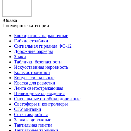
Юкаssа
Популярные категории
Блокираторы парковочные
Гибкие столбики
Сигнальная гирлянда ФС-12
Дорожные барьеры
Знаки
Таблички безопасности
Искусственная неровность
Колесоотбойники
Конусы сигнальные
Краска для разметки
Лента светоотражающая
Пешеходные ограждения
Сигнальные столбики дорожные
Светофоры и контроллеры
СГУ мигалки
Cетка аварийная
Зеркала дорожные
Тактильная плитка
Тактильные таблички