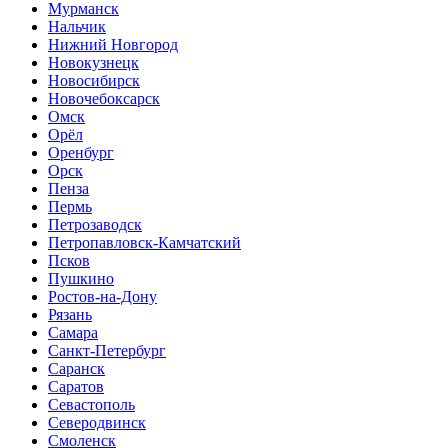
Мурманск
Нальчик
Нижний Новгород
Новокузнецк
Новосибирск
Новочебоксарск
Омск
Орёл
Оренбург
Орск
Пенза
Пермь
Петрозаводск
Петропавловск-Камчатский
Псков
Пушкино
Ростов-на-Дону
Рязань
Самара
Санкт-Петербург
Саранск
Саратов
Севастополь
Северодвинск
Смоленск