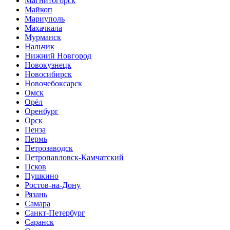
Магнитогорск
Майкоп
Мариуполь
Махачкала
Мурманск
Нальчик
Нижний Новгород
Новокузнецк
Новосибирск
Новочебоксарск
Омск
Орёл
Оренбург
Орск
Пенза
Пермь
Петрозаводск
Петропавловск-Камчатский
Псков
Пушкино
Ростов-на-Дону
Рязань
Самара
Санкт-Петербург
Саранск