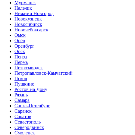
Мурманск
Нальчик
Нижний Новгород
Новокузнецк
Новосибирск
Новочебоксарск
Омск
Орёл
Оренбург
Орск
Пенза
Пермь
Петрозаводск
Петропавловск-Камчатский
Псков
Пушкино
Ростов-на-Дону
Рязань
Самара
Санкт-Петербург
Саранск
Саратов
Севастополь
Северодвинск
Смоленск