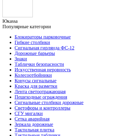
Юкаssа
Популярные категории
Блокираторы парковочные
Гибкие столбики
Сигнальная гирлянда ФС-12
Дорожные барьеры
Знаки
Таблички безопасности
Искусственная неровность
Колесоотбойники
Конусы сигнальные
Краска для разметки
Лента светоотражающая
Пешеходные ограждения
Сигнальные столбики дорожные
Светофоры и контроллеры
СГУ мигалки
Cетка аварийная
Зеркала дорожные
Тактильная плитка
Тактильные таблички