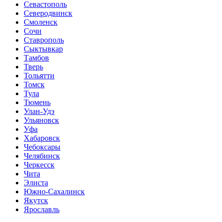
Севастополь
Северодвинск
Смоленск
Сочи
Ставрополь
Сыктывкар
Тамбов
Тверь
Тольятти
Томск
Тула
Тюмень
Улан-Удэ
Ульяновск
Уфа
Хабаровск
Чебоксары
Челябинск
Черкесск
Чита
Элиста
Южно-Сахалинск
Якутск
Ярославль