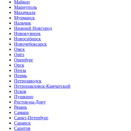
Майкоп
Мариуполь
Махачкала
Мурманск
Нальчик
Нижний Новгород
Новокузнецк
Новосибирск
Новочебоксарск
Омск
Орёл
Оренбург
Орск
Пенза
Пермь
Петрозаводск
Петропавловск-Камчатский
Псков
Пушкино
Ростов-на-Дону
Рязань
Самара
Санкт-Петербург
Саранск
Саратов