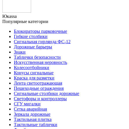
Юкаssа
Популярные категории
Блокираторы парковочные
Гибкие столбики
Сигнальная гирлянда ФС-12
Дорожные барьеры
Знаки
Таблички безопасности
Искусственная неровность
Колесоотбойники
Конусы сигнальные
Краска для разметки
Лента светоотражающая
Пешеходные ограждения
Сигнальные столбики дорожные
Светофоры и контроллеры
СГУ мигалки
Cетка аварийная
Зеркала дорожные
Тактильная плитка
Тактильные таблички