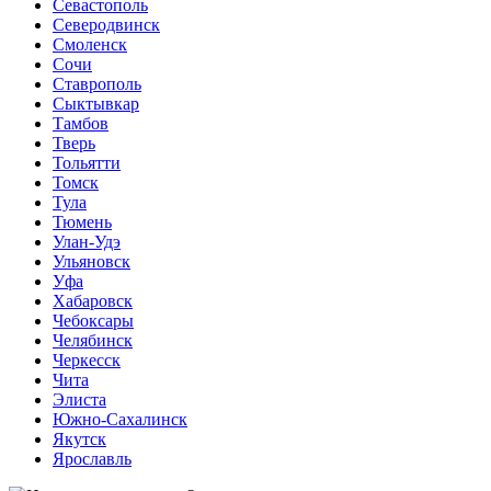
Севастополь
Северодвинск
Смоленск
Сочи
Ставрополь
Сыктывкар
Тамбов
Тверь
Тольятти
Томск
Тула
Тюмень
Улан-Удэ
Ульяновск
Уфа
Хабаровск
Чебоксары
Челябинск
Черкесск
Чита
Элиста
Южно-Сахалинск
Якутск
Ярославль