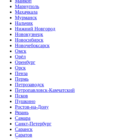
Майкоп
Мариуполь
Махачкала
Мурманск
Нальчик
Нижний Новгород
Новокузнецк
Новосибирск
Новочебоксарск
Омск
Орёл
Оренбург
Орск
Пенза
Пермь
Петрозаводск
Петропавловск-Камчатский
Псков
Пушкино
Ростов-на-Дону
Рязань
Самара
Санкт-Петербург
Саранск
Саратов