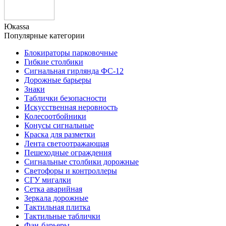
Юкаssа
Популярные категории
Блокираторы парковочные
Гибкие столбики
Сигнальная гирлянда ФС-12
Дорожные барьеры
Знаки
Таблички безопасности
Искусственная неровность
Колесоотбойники
Конусы сигнальные
Краска для разметки
Лента светоотражающая
Пешеходные ограждения
Сигнальные столбики дорожные
Светофоры и контроллеры
СГУ мигалки
Cетка аварийная
Зеркала дорожные
Тактильная плитка
Тактильные таблички
Фан-барьеры