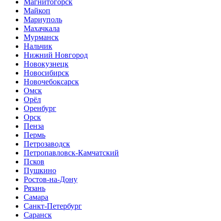
Магнитогорск
Майкоп
Мариуполь
Махачкала
Мурманск
Нальчик
Нижний Новгород
Новокузнецк
Новосибирск
Новочебоксарск
Омск
Орёл
Оренбург
Орск
Пенза
Пермь
Петрозаводск
Петропавловск-Камчатский
Псков
Пушкино
Ростов-на-Дону
Рязань
Самара
Санкт-Петербург
Саранск