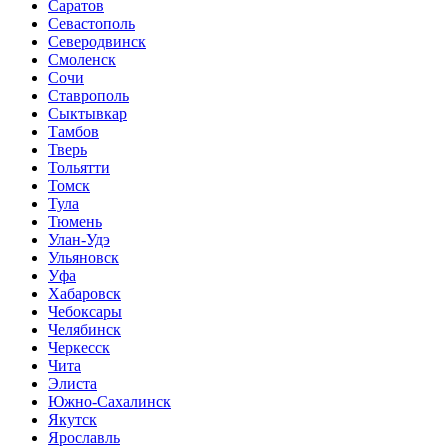
Саратов
Севастополь
Северодвинск
Смоленск
Сочи
Ставрополь
Сыктывкар
Тамбов
Тверь
Тольятти
Томск
Тула
Тюмень
Улан-Удэ
Ульяновск
Уфа
Хабаровск
Чебоксары
Челябинск
Черкесск
Чита
Элиста
Южно-Сахалинск
Якутск
Ярославль