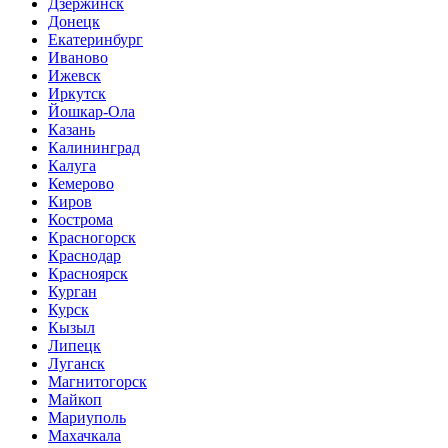
Дзержинск
Донецк
Екатеринбург
Иваново
Ижевск
Иркутск
Йошкар-Ола
Казань
Калининград
Калуга
Кемерово
Киров
Кострома
Красногорск
Краснодар
Красноярск
Курган
Курск
Кызыл
Липецк
Луганск
Магнитогорск
Майкоп
Мариуполь
Махачкала