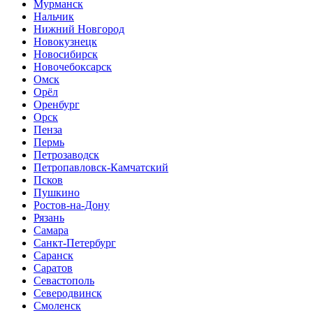
Мурманск
Нальчик
Нижний Новгород
Новокузнецк
Новосибирск
Новочебоксарск
Омск
Орёл
Оренбург
Орск
Пенза
Пермь
Петрозаводск
Петропавловск-Камчатский
Псков
Пушкино
Ростов-на-Дону
Рязань
Самара
Санкт-Петербург
Саранск
Саратов
Севастополь
Северодвинск
Смоленск