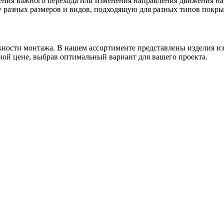
ения важного перехода или изменения направления движения на
у разных размеров и видов, подходящую для разных типов покры
ожности монтажа. В нашем ассортименте представлены изделия и
ной цене, выбрав оптимальный вариант для вашего проекта.