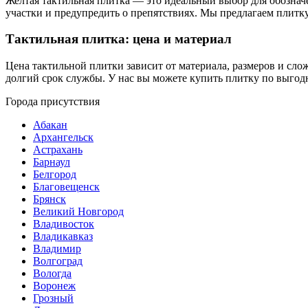
Желтая тактильная плитка — это идеальный выбор для обознач
участки и предупредить о препятствиях. Мы предлагаем плитк
Тактильная плитка: цена и материал
Цена тактильной плитки зависит от материала, размеров и сл
долгий срок службы. У нас вы можете купить плитку по выгод
Города присутствия
Абакан
Архангельск
Астрахань
Барнаул
Белгород
Благовещенск
Брянск
Великий Новгород
Владивосток
Владикавказ
Владимир
Волгоград
Вологда
Воронеж
Грозный