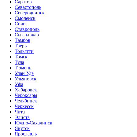
Саратов
Севастополь
Северодвинск
Смоленск
Сочи
Ставрополь
Сыктывкар
Тамбов
Тверь
Тольятти
Томск
Тула
Тюмень
Улан-Удэ
Ульяновск
Уфа
Хабаровск
Чебоксары
Челябинск
Черкесск
Чита
Элиста
Южно-Сахалинск
Якутск
Ярославль