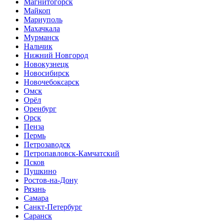
Магнитогорск
Майкоп
Мариуполь
Махачкала
Мурманск
Нальчик
Нижний Новгород
Новокузнецк
Новосибирск
Новочебоксарск
Омск
Орёл
Оренбург
Орск
Пенза
Пермь
Петрозаводск
Петропавловск-Камчатский
Псков
Пушкино
Ростов-на-Дону
Рязань
Самара
Санкт-Петербург
Саранск