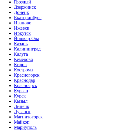
Грозный
Дзержинск
Донецк
Екатеринбург
Иваново
Ижевск
Иркутск
Йошкар-Ола
Казань
Калининград
Калуга
Кемерово
Киров
Кострома
Красногорск
Краснодар
Красноярск
Курган
Курск
Кызыл
Липецк
Луганск
Магнитогорск
Майкоп
Мариуполь