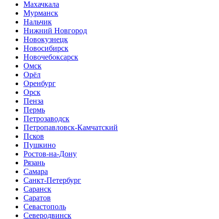
Махачкала
Мурманск
Нальчик
Нижний Новгород
Новокузнецк
Новосибирск
Новочебоксарск
Омск
Орёл
Оренбург
Орск
Пенза
Пермь
Петрозаводск
Петропавловск-Камчатский
Псков
Пушкино
Ростов-на-Дону
Рязань
Самара
Санкт-Петербург
Саранск
Саратов
Севастополь
Северодвинск