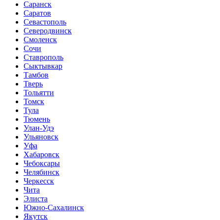
Саранск
Саратов
Севастополь
Северодвинск
Смоленск
Сочи
Ставрополь
Сыктывкар
Тамбов
Тверь
Тольятти
Томск
Тула
Тюмень
Улан-Удэ
Ульяновск
Уфа
Хабаровск
Чебоксары
Челябинск
Черкесск
Чита
Элиста
Южно-Сахалинск
Якутск