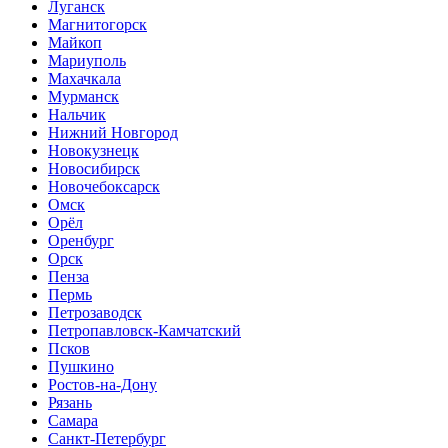
Луганск
Магнитогорск
Майкоп
Мариуполь
Махачкала
Мурманск
Нальчик
Нижний Новгород
Новокузнецк
Новосибирск
Новочебоксарск
Омск
Орёл
Оренбург
Орск
Пенза
Пермь
Петрозаводск
Петропавловск-Камчатский
Псков
Пушкино
Ростов-на-Дону
Рязань
Самара
Санкт-Петербург