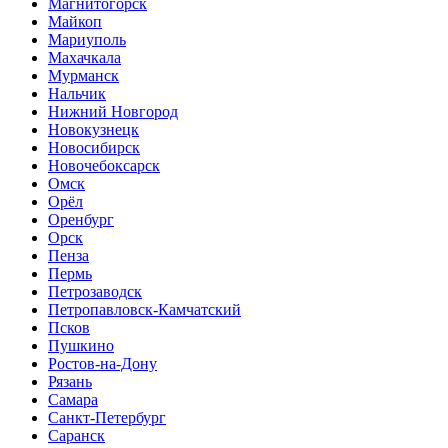
Магнитогорск
Майкоп
Мариуполь
Махачкала
Мурманск
Нальчик
Нижний Новгород
Новокузнецк
Новосибирск
Новочебоксарск
Омск
Орёл
Оренбург
Орск
Пенза
Пермь
Петрозаводск
Петропавловск-Камчатский
Псков
Пушкино
Ростов-на-Дону
Рязань
Самара
Санкт-Петербург
Саранск