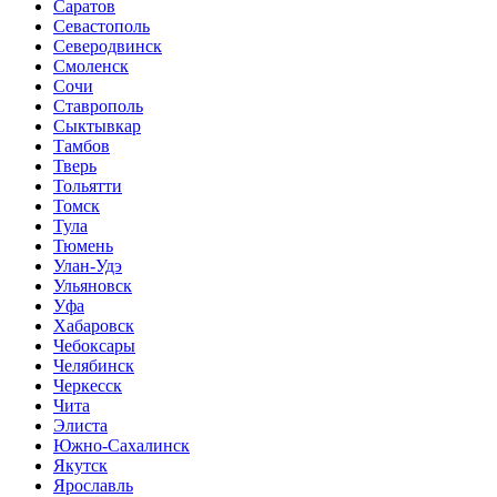
Саратов
Севастополь
Северодвинск
Смоленск
Сочи
Ставрополь
Сыктывкар
Тамбов
Тверь
Тольятти
Томск
Тула
Тюмень
Улан-Удэ
Ульяновск
Уфа
Хабаровск
Чебоксары
Челябинск
Черкесск
Чита
Элиста
Южно-Сахалинск
Якутск
Ярославль