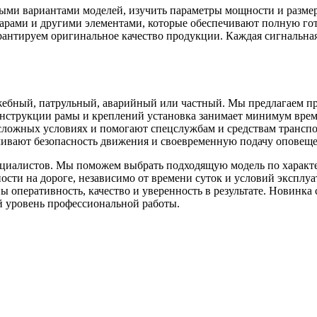
ными вариантами моделей, изучить параметры мощности и разме
арами и другими элементами, которые обеспечивают полную гот
рантируем оригинальное качество продукции. Каждая сигнальна
ебный, патрульный, аварийный или частный. Мы предлагаем п
онструкции рамы и креплений установка занимает минимум вре
 сложных условиях и помогают спецслужбам и средствам трансп
печивают безопасность движения и своевременную подачу опове
пециалистов. Мы поможем выбрать подходящую модель по харак
ости на дороге, независимо от времени суток и условий эксплу
ы оперативность, качество и уверенность в результате. Новинка
 уровень профессиональной работы.