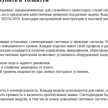
ановки, предназначенные для служебного транспорта, служб о
я, но и предлагаем качественные решения под разные задачи. К
Р 50574-2019. Благодаря продуманной конструкции и высокой м
рящие установки, совмещающие световые и звуковые сигналы. 
 повышенного уровня. Каждое изделие имеет свой профиль и ра
рукция оснащается пультом управления, микрофоном, перегово
чественные крепления позволяют установить оборудование наде
алы хода и заднего движения.
ль и плафоны защищены от влаги.
ий уровень видимости при любых погодных условиях.
ь и универсальность. Каждая модель используется для связи, 
ть громкость и включить проблесковые маяки. Светодиодная ба
еренные модели, в том числе новое поколение световых систем 