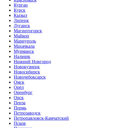
Курган
Курск
Кызыл
Липецк
Луганск
Магнитогорск
Майкоп
Мариуполь
Махачкала
Мурманск
Нальчик
Нижний Новгород
Новокузнецк
Новосибирск
Новочебоксарск
Омск
Орёл
Оренбург
Орск
Пенза
Пермь
Петрозаводск
Петропавловск-Камчатский
Псков