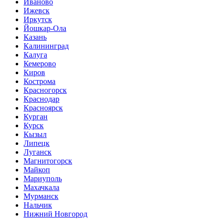
Иваново
Ижевск
Иркутск
Йошкар-Ола
Казань
Калининград
Калуга
Кемерово
Киров
Кострома
Красногорск
Краснодар
Красноярск
Курган
Курск
Кызыл
Липецк
Луганск
Магнитогорск
Майкоп
Мариуполь
Махачкала
Мурманск
Нальчик
Нижний Новгород