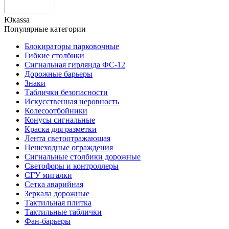
Юкаssа
Популярные категории
Блокираторы парковочные
Гибкие столбики
Сигнальная гирлянда ФС-12
Дорожные барьеры
Знаки
Таблички безопасности
Искусственная неровность
Колесоотбойники
Конусы сигнальные
Краска для разметки
Лента светоотражающая
Пешеходные ограждения
Сигнальные столбики дорожные
Светофоры и контроллеры
СГУ мигалки
Cетка аварийная
Зеркала дорожные
Тактильная плитка
Тактильные таблички
Фан-барьеры