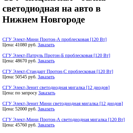
светодиодная на авто в
Нижнем Новгороде
СГУ Элект-Мини Протон-А проблесковая [120 Вт]
Цена:
41080
руб.
Заказать
СГУ Элект-Патруль Протон-Б проблесковая [120 Вт]
Цена:
48670
руб.
Заказать
СГУ Элект-Стандарт Протон-С проблесковая [120 Вт]
Цена:
50545
руб.
Заказать
СГУ Элект-Зенит светодиодная мигалка [12 диодов]
Цена:
по запросу
Заказать
СГУ Элект-Зенит Мини светодиодная мигалка [12 диодов]
Цена:
52000
руб.
Заказать
СГУ Элект-Мини Протон-А светодиодная мигалка [120 Вт]
Цена:
45760
руб.
Заказать