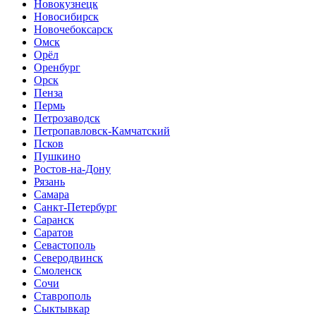
Новокузнецк
Новосибирск
Новочебоксарск
Омск
Орёл
Оренбург
Орск
Пенза
Пермь
Петрозаводск
Петропавловск-Камчатский
Псков
Пушкино
Ростов-на-Дону
Рязань
Самара
Санкт-Петербург
Саранск
Саратов
Севастополь
Северодвинск
Смоленск
Сочи
Ставрополь
Сыктывкар