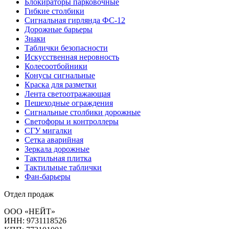
Блокираторы парковочные
Гибкие столбики
Сигнальная гирлянда ФС-12
Дорожные барьеры
Знаки
Таблички безопасности
Искусственная неровность
Колесоотбойники
Конусы сигнальные
Краска для разметки
Лента светоотражающая
Пешеходные ограждения
Сигнальные столбики дорожные
Светофоры и контроллеры
СГУ мигалки
Cетка аварийная
Зеркала дорожные
Тактильная плитка
Тактильные таблички
Фан-барьеры
Отдел продаж
ООО «НЕЙТ»
ИНН:
9731118526