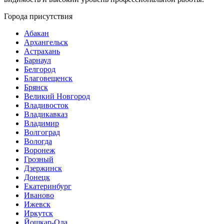
Города присутствия
Абакан
Архангельск
Астрахань
Барнаул
Белгород
Благовещенск
Брянск
Великий Новгород
Владивосток
Владикавказ
Владимир
Волгоград
Вологда
Воронеж
Грозный
Дзержинск
Донецк
Екатеринбург
Иваново
Ижевск
Иркутск
Йошкар-Ола