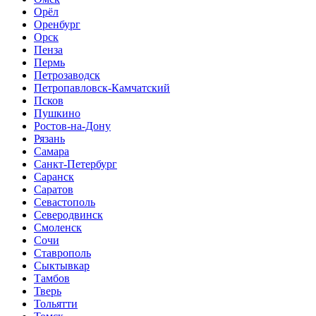
Орёл
Оренбург
Орск
Пенза
Пермь
Петрозаводск
Петропавловск-Камчатский
Псков
Пушкино
Ростов-на-Дону
Рязань
Самара
Санкт-Петербург
Саранск
Саратов
Севастополь
Северодвинск
Смоленск
Сочи
Ставрополь
Сыктывкар
Тамбов
Тверь
Тольятти