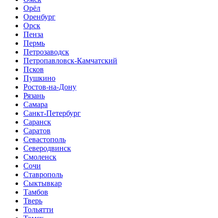
Орёл
Оренбург
Орск
Пенза
Пермь
Петрозаводск
Петропавловск-Камчатский
Псков
Пушкино
Ростов-на-Дону
Рязань
Самара
Санкт-Петербург
Саранск
Саратов
Севастополь
Северодвинск
Смоленск
Сочи
Ставрополь
Сыктывкар
Тамбов
Тверь
Тольятти