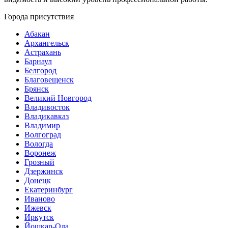
Города присутствия
Абакан
Архангельск
Астрахань
Барнаул
Белгород
Благовещенск
Брянск
Великий Новгород
Владивосток
Владикавказ
Владимир
Волгоград
Вологда
Воронеж
Грозный
Дзержинск
Донецк
Екатеринбург
Иваново
Ижевск
Иркутск
Йошкар-Ола