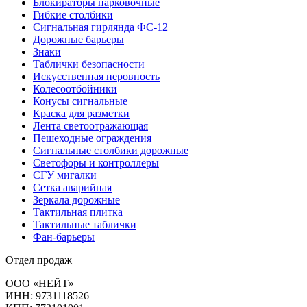
Блокираторы парковочные
Гибкие столбики
Сигнальная гирлянда ФС-12
Дорожные барьеры
Знаки
Таблички безопасности
Искусственная неровность
Колесоотбойники
Конусы сигнальные
Краска для разметки
Лента светоотражающая
Пешеходные ограждения
Сигнальные столбики дорожные
Светофоры и контроллеры
СГУ мигалки
Cетка аварийная
Зеркала дорожные
Тактильная плитка
Тактильные таблички
Фан-барьеры
Отдел продаж
ООО «НЕЙТ»
ИНН:
9731118526