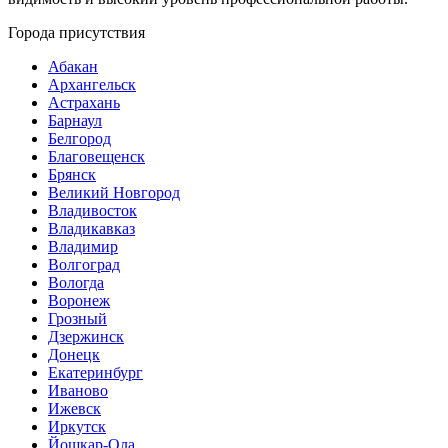
Города присутствия
Абакан
Архангельск
Астрахань
Барнаул
Белгород
Благовещенск
Брянск
Великий Новгород
Владивосток
Владикавказ
Владимир
Волгоград
Вологда
Воронеж
Грозный
Дзержинск
Донецк
Екатеринбург
Иваново
Ижевск
Иркутск
Йошкар-Ола