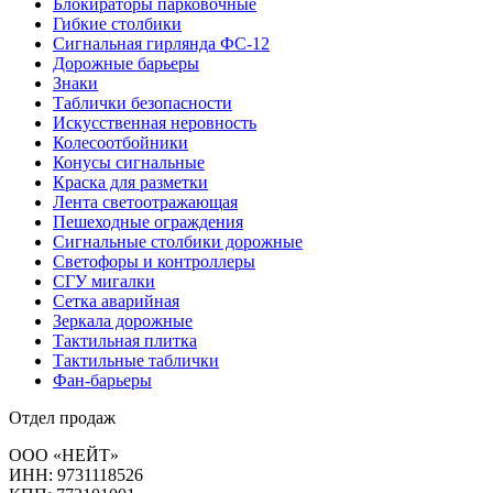
Блокираторы парковочные
Гибкие столбики
Сигнальная гирлянда ФС-12
Дорожные барьеры
Знаки
Таблички безопасности
Искусственная неровность
Колесоотбойники
Конусы сигнальные
Краска для разметки
Лента светоотражающая
Пешеходные ограждения
Сигнальные столбики дорожные
Светофоры и контроллеры
СГУ мигалки
Cетка аварийная
Зеркала дорожные
Тактильная плитка
Тактильные таблички
Фан-барьеры
Отдел продаж
ООО «НЕЙТ»
ИНН:
9731118526