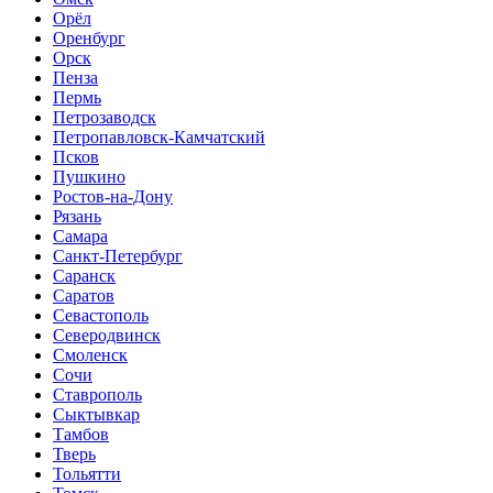
Орёл
Оренбург
Орск
Пенза
Пермь
Петрозаводск
Петропавловск-Камчатский
Псков
Пушкино
Ростов-на-Дону
Рязань
Самара
Санкт-Петербург
Саранск
Саратов
Севастополь
Северодвинск
Смоленск
Сочи
Ставрополь
Сыктывкар
Тамбов
Тверь
Тольятти