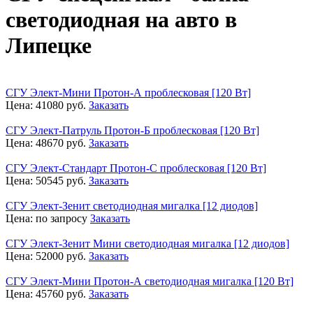
светодиодная на авто в
Липецке
СГУ Элект-Мини Протон-А проблесковая [120 Вт]
Цена:
41080
руб.
Заказать
СГУ Элект-Патруль Протон-Б проблесковая [120 Вт]
Цена:
48670
руб.
Заказать
СГУ Элект-Стандарт Протон-С проблесковая [120 Вт]
Цена:
50545
руб.
Заказать
СГУ Элект-Зенит светодиодная мигалка [12 диодов]
Цена:
по запросу
Заказать
СГУ Элект-Зенит Мини светодиодная мигалка [12 диодов]
Цена:
52000
руб.
Заказать
СГУ Элект-Мини Протон-А светодиодная мигалка [120 Вт]
Цена:
45760
руб.
Заказать