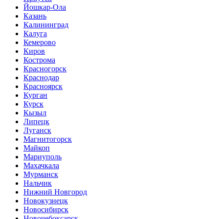
Йошкар-Ола
Казань
Калининград
Калуга
Кемерово
Киров
Кострома
Красногорск
Краснодар
Красноярск
Курган
Курск
Кызыл
Липецк
Луганск
Магнитогорск
Майкоп
Мариуполь
Махачкала
Мурманск
Нальчик
Нижний Новгород
Новокузнецк
Новосибирск
Новочебоксарск