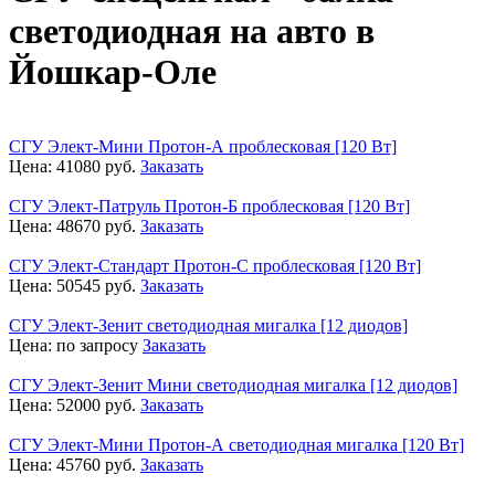
светодиодная на авто в
Йошкар-Оле
СГУ Элект-Мини Протон-А проблесковая [120 Вт]
Цена:
41080
руб.
Заказать
СГУ Элект-Патруль Протон-Б проблесковая [120 Вт]
Цена:
48670
руб.
Заказать
СГУ Элект-Стандарт Протон-С проблесковая [120 Вт]
Цена:
50545
руб.
Заказать
СГУ Элект-Зенит светодиодная мигалка [12 диодов]
Цена:
по запросу
Заказать
СГУ Элект-Зенит Мини светодиодная мигалка [12 диодов]
Цена:
52000
руб.
Заказать
СГУ Элект-Мини Протон-А светодиодная мигалка [120 Вт]
Цена:
45760
руб.
Заказать