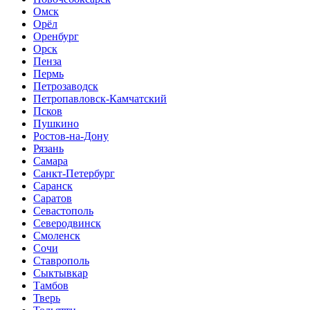
Омск
Орёл
Оренбург
Орск
Пенза
Пермь
Петрозаводск
Петропавловск-Камчатский
Псков
Пушкино
Ростов-на-Дону
Рязань
Самара
Санкт-Петербург
Саранск
Саратов
Севастополь
Северодвинск
Смоленск
Сочи
Ставрополь
Сыктывкар
Тамбов
Тверь