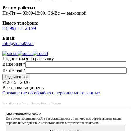
Режим работы:
Пн-Пт — 09:00-18:00, Сб-Вс — выходной
Номер телефона:
8 (499) 113-28-99
Email:
info@znaki99.ru
Подписаться на рассылку
Ваше имя
*
Ваш email
*
© 2015 - 2026
Все права защищены
Соглашение об обработке персональных данных
Разработка сайта —
SergeyPervushin.com
Быстрый заказ
Заказать звонок
Мы используем сookie
8 (499) 113-28-99
Во время посещения сайта вы соглашаетесь с тем, что мы обрабатываем ваши
info@znaki99.ru
персональные данные с использованием метрических программ.