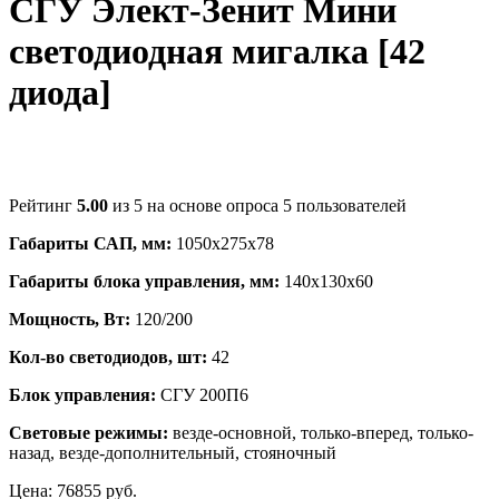
СГУ Элект-Зенит Мини
светодиодная мигалка [42
диода]
Рейтинг
5.00
из 5 на основе опроса
5
пользователей
Габариты САП, мм:
1050х275х78
Габариты блока управления, мм:
140х130х60
Мощность, Вт:
120/200
Кол-во светодиодов, шт:
42
Блок управления:
СГУ 200П6
Световые режимы:
везде-основной, только-вперед, только-
назад, везде-дополнительный, стояночный
Цена:
76855
руб.