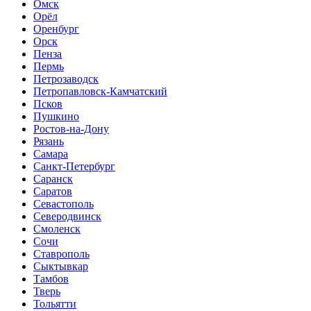
Омск
Орёл
Оренбург
Орск
Пенза
Пермь
Петрозаводск
Петропавловск-Камчатский
Псков
Пушкино
Ростов-на-Дону
Рязань
Самара
Санкт-Петербург
Саранск
Саратов
Севастополь
Северодвинск
Смоленск
Сочи
Ставрополь
Сыктывкар
Тамбов
Тверь
Тольятти