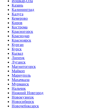
Йошкар-Ола
Казань
Калининград
Калуга
Кемерово
Киров
Кострома
Красногорск
Краснодар
Красноярск
Курган
Курск
Кызыл
Липецк
Луганск
Магнитогорск
Майкоп
Мариуполь
Махачкала
Мурманск
Нальчик
Нижний Новгород
Новокузнецк
Новосибирск
Новочебоксарск