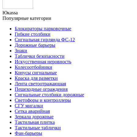
Юкаssа
Популярные категории
Блокираторы парковочные
Гибкие столбики
Сигнальная гирлянда ФС-12
Дорожные барьеры
Знаки
Таблички безопасности
Искусственная неровность
Колесоотбойники
Конусы сигнальные
Краска для разметки
Лента светоотражающая
Пешеходные ограждения
Сигнальные столбики дорожные
Светофоры и контроллеры
СГУ мигалки
Cетка аварийная
Зеркала дорожные
Тактильная плитка
Тактильные таблички
Фан-барьеры