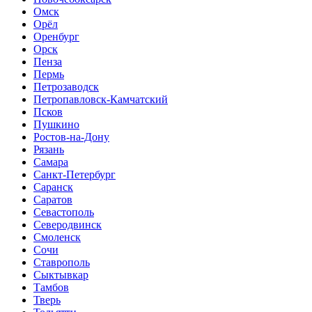
Омск
Орёл
Оренбург
Орск
Пенза
Пермь
Петрозаводск
Петропавловск-Камчатский
Псков
Пушкино
Ростов-на-Дону
Рязань
Самара
Санкт-Петербург
Саранск
Саратов
Севастополь
Северодвинск
Смоленск
Сочи
Ставрополь
Сыктывкар
Тамбов
Тверь