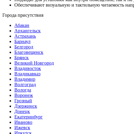
Обеспечивают визуальную и тактильную читаемость нап
Города присутствия
Абакан
Архангельск
Астрахань
Барнаул
Белгород
Благовещенск
Брянск
Великий Новгород
Владивосток
Владикавказ
Владимир
Волгоград
Вологда
Воронеж
Грозный
Дзержинск
Донецк
Екатеринбург
Иваново
Ижевск
Иркутск