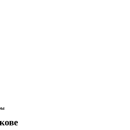
ры
кове