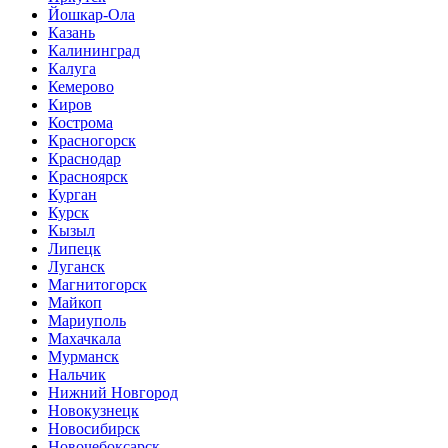
Йошкар-Ола
Казань
Калининград
Калуга
Кемерово
Киров
Кострома
Красногорск
Краснодар
Красноярск
Курган
Курск
Кызыл
Липецк
Луганск
Магнитогорск
Майкоп
Мариуполь
Махачкала
Мурманск
Нальчик
Нижний Новгород
Новокузнецк
Новосибирск
Новочебоксарск