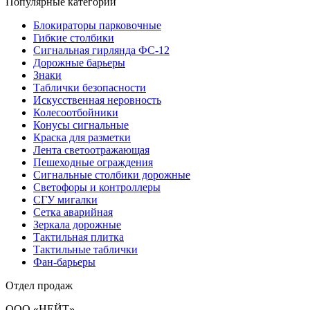
Популярные категории
Блокираторы парковочные
Гибкие столбики
Сигнальная гирлянда ФС-12
Дорожные барьеры
Знаки
Таблички безопасности
Искусственная неровность
Колесоотбойники
Конусы сигнальные
Краска для разметки
Лента светоотражающая
Пешеходные ограждения
Сигнальные столбики дорожные
Светофоры и контроллеры
СГУ мигалки
Cетка аварийная
Зеркала дорожные
Тактильная плитка
Тактильные таблички
Фан-барьеры
Отдел продаж
ООО «НЕЙТ»