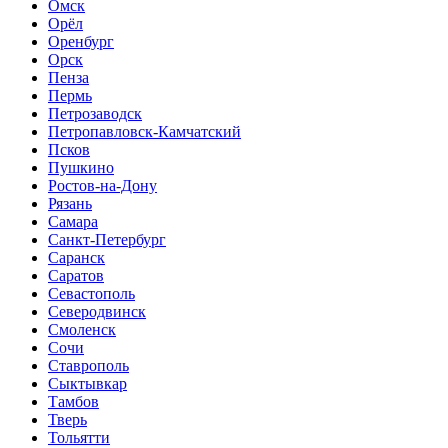
Омск
Орёл
Оренбург
Орск
Пенза
Пермь
Петрозаводск
Петропавловск-Камчатский
Псков
Пушкино
Ростов-на-Дону
Рязань
Самара
Санкт-Петербург
Саранск
Саратов
Севастополь
Северодвинск
Смоленск
Сочи
Ставрополь
Сыктывкар
Тамбов
Тверь
Тольятти