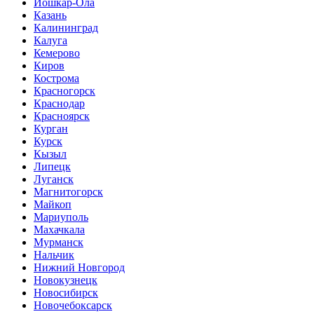
Йошкар-Ола
Казань
Калининград
Калуга
Кемерово
Киров
Кострома
Красногорск
Краснодар
Красноярск
Курган
Курск
Кызыл
Липецк
Луганск
Магнитогорск
Майкоп
Мариуполь
Махачкала
Мурманск
Нальчик
Нижний Новгород
Новокузнецк
Новосибирск
Новочебоксарск