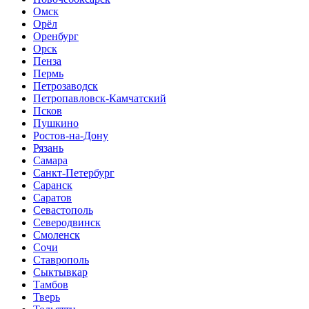
Омск
Орёл
Оренбург
Орск
Пенза
Пермь
Петрозаводск
Петропавловск-Камчатский
Псков
Пушкино
Ростов-на-Дону
Рязань
Самара
Санкт-Петербург
Саранск
Саратов
Севастополь
Северодвинск
Смоленск
Сочи
Ставрополь
Сыктывкар
Тамбов
Тверь