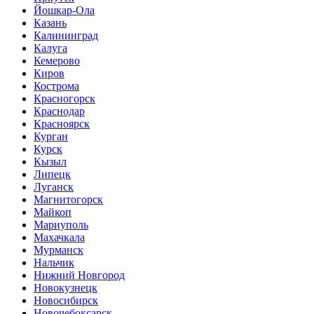
Йошкар-Ола
Казань
Калининград
Калуга
Кемерово
Киров
Кострома
Красногорск
Краснодар
Красноярск
Курган
Курск
Кызыл
Липецк
Луганск
Магнитогорск
Майкоп
Мариуполь
Махачкала
Мурманск
Нальчик
Нижний Новгород
Новокузнецк
Новосибирск
Новочебоксарск