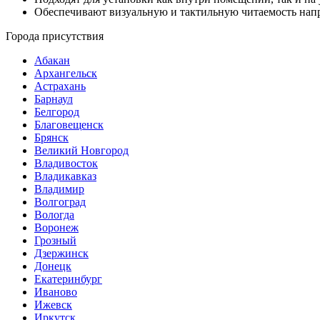
Обеспечивают визуальную и тактильную читаемость нап
Города присутствия
Абакан
Архангельск
Астрахань
Барнаул
Белгород
Благовещенск
Брянск
Великий Новгород
Владивосток
Владикавказ
Владимир
Волгоград
Вологда
Воронеж
Грозный
Дзержинск
Донецк
Екатеринбург
Иваново
Ижевск
Иркутск