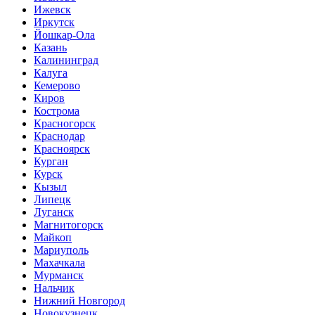
Ижевск
Иркутск
Йошкар-Ола
Казань
Калининград
Калуга
Кемерово
Киров
Кострома
Красногорск
Краснодар
Красноярск
Курган
Курск
Кызыл
Липецк
Луганск
Магнитогорск
Майкоп
Мариуполь
Махачкала
Мурманск
Нальчик
Нижний Новгород
Новокузнецк