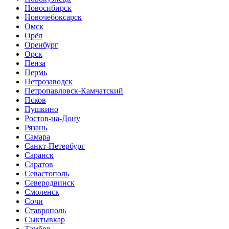
Новосибирск
Новочебоксарск
Омск
Орёл
Оренбург
Орск
Пенза
Пермь
Петрозаводск
Петропавловск-Камчатский
Псков
Пушкино
Ростов-на-Дону
Рязань
Самара
Санкт-Петербург
Саранск
Саратов
Севастополь
Северодвинск
Смоленск
Сочи
Ставрополь
Сыктывкар
Тамбов