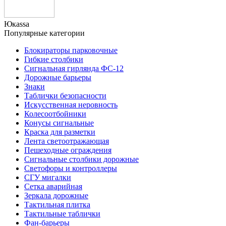
Юкаssа
Популярные категории
Блокираторы парковочные
Гибкие столбики
Сигнальная гирлянда ФС-12
Дорожные барьеры
Знаки
Таблички безопасности
Искусственная неровность
Колесоотбойники
Конусы сигнальные
Краска для разметки
Лента светоотражающая
Пешеходные ограждения
Сигнальные столбики дорожные
Светофоры и контроллеры
СГУ мигалки
Cетка аварийная
Зеркала дорожные
Тактильная плитка
Тактильные таблички
Фан-барьеры