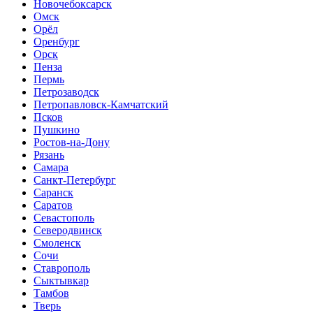
Новочебоксарск
Омск
Орёл
Оренбург
Орск
Пенза
Пермь
Петрозаводск
Петропавловск-Камчатский
Псков
Пушкино
Ростов-на-Дону
Рязань
Самара
Санкт-Петербург
Саранск
Саратов
Севастополь
Северодвинск
Смоленск
Сочи
Ставрополь
Сыктывкар
Тамбов
Тверь