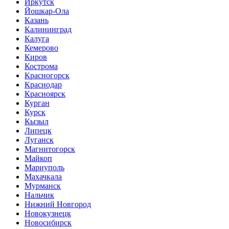
Иркутск
Йошкар-Ола
Казань
Калининград
Калуга
Кемерово
Киров
Кострома
Красногорск
Краснодар
Красноярск
Курган
Курск
Кызыл
Липецк
Луганск
Магнитогорск
Майкоп
Мариуполь
Махачкала
Мурманск
Нальчик
Нижний Новгород
Новокузнецк
Новосибирск