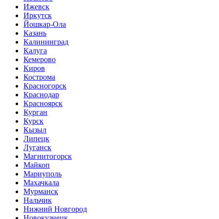
Ижевск
Иркутск
Йошкар-Ола
Казань
Калининград
Калуга
Кемерово
Киров
Кострома
Красногорск
Краснодар
Красноярск
Курган
Курск
Кызыл
Липецк
Луганск
Магнитогорск
Майкоп
Мариуполь
Махачкала
Мурманск
Нальчик
Нижний Новгород
Новокузнецк