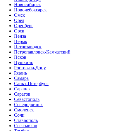
Новосибирск
Новочебоксарск
Омск
Орёл
Оренбург
Орск
Пенза
Пермь
Петрозаводск
Петропавловск-Камчатский
Псков
Пушкино
Ростов-на-Дону
Рязань
Самара
Санкт-Петербург
Саранск
Саратов
Севастополь
Северодвинск
Смоленск
Сочи
Ставрополь
Сыктывкар
Тамбов