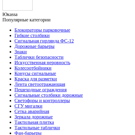
Юкаssа
Популярные категории
Блокираторы парковочные
Гибкие столбики
Сигнальная гирлянда ФС-12
Дорожные барьеры
Знаки
Таблички безопасности
Искусственная неровность
Колесоотбойники
Конусы сигнальные
Краска для разметки
Лента светоотражающая
Пешеходные ограждения
Сигнальные столбики дорожные
Светофоры и контроллеры
СГУ мигалки
Cетка аварийная
Зеркала дорожные
Тактильная плитка
Тактильные таблички
Фан-барьеры