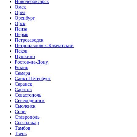
Новочебоксарск
Омск
Орёл
Оренбург
Орск
Пенза
Пермь
Петрозаводск
Петропавловск-Камчатский
Псков
Пушкино
Ростов-на-Дону
Рязань
Самара
Санкт-Петербург
Саранск
Саратов
Севастополь
Северодвинск
Смоленск
Сочи
Ставрополь
Сыктывкар
Тамбов
Тверь