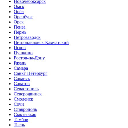
Новочебоксарск
Омск
Орёл
Оренбург
Орск
Пенза
Пермь
Петрозаводск
Петропавловск-Камчатский
Псков
Пушкино
Ростов-на-Дону
Рязань
Самара
Санкт-Петербург
Саранск
Саратов
Севастополь
Северодвинск
Смоленск
Сочи
Ставрополь
Сыктывкар
Тамбов
Тверь