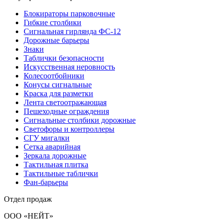
Блокираторы парковочные
Гибкие столбики
Сигнальная гирлянда ФС-12
Дорожные барьеры
Знаки
Таблички безопасности
Искусственная неровность
Колесоотбойники
Конусы сигнальные
Краска для разметки
Лента светоотражающая
Пешеходные ограждения
Сигнальные столбики дорожные
Светофоры и контроллеры
СГУ мигалки
Cетка аварийная
Зеркала дорожные
Тактильная плитка
Тактильные таблички
Фан-барьеры
Отдел продаж
ООО «НЕЙТ»