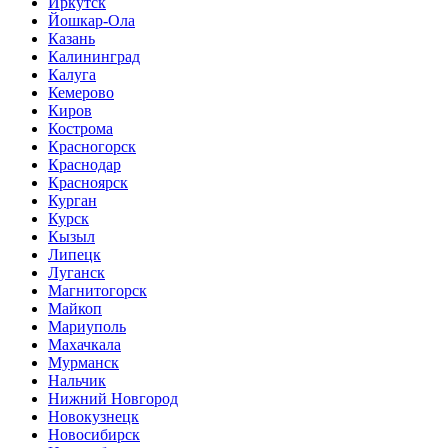
Иркутск
Йошкар-Ола
Казань
Калининград
Калуга
Кемерово
Киров
Кострома
Красногорск
Краснодар
Красноярск
Курган
Курск
Кызыл
Липецк
Луганск
Магнитогорск
Майкоп
Мариуполь
Махачкала
Мурманск
Нальчик
Нижний Новгород
Новокузнецк
Новосибирск