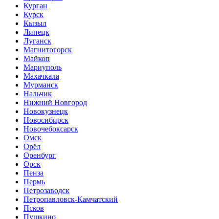
Курган
Курск
Кызыл
Липецк
Луганск
Магнитогорск
Майкоп
Мариуполь
Махачкала
Мурманск
Нальчик
Нижний Новгород
Новокузнецк
Новосибирск
Новочебоксарск
Омск
Орёл
Оренбург
Орск
Пенза
Пермь
Петрозаводск
Петропавловск-Камчатский
Псков
Пушкино