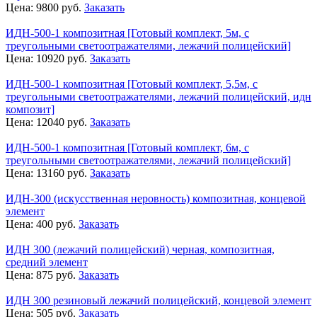
Цена:
9800
руб.
Заказать
ИДН-500-1 композитная [Готовый комплект, 5м, с
треугольными светоотражателями, лежачий полицейский]
Цена:
10920
руб.
Заказать
ИДН-500-1 композитная [Готовый комплект, 5,5м, с
треугольными светоотражателями, лежачий полицейский, идн
композит]
Цена:
12040
руб.
Заказать
ИДН-500-1 композитная [Готовый комплект, 6м, с
треугольными светоотражателями, лежачий полицейский]
Цена:
13160
руб.
Заказать
ИДН-300 (искусственная неровность) композитная, концевой
элемент
Цена:
400
руб.
Заказать
ИДН 300 (лежачий полицейский) черная, композитная,
средний элемент
Цена:
875
руб.
Заказать
ИДН 300 резиновый лежачий полицейский, концевой элемент
Цена:
505
руб.
Заказать