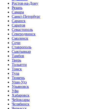
Ростов-на-Дону
Рязань
Самара
Санкт-Петербург
Саранск
Саратов
Севастополь
Северодвинск
Смоленск
Сочи
Ставрополь
Сыктывкар
Тамбов
Тверь
Тольятти
Томск
Тула
Тюмень
Улан-Удэ
Ульяновск
Уфа
Хабаровск
Чебоксары
Челябинск
Черкесск