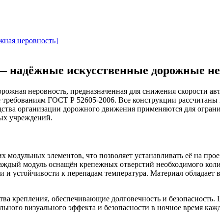
жная неровность]
 надёжные искусственные дорожные не
ожная неровность, предназначенная для снижения скорости ав
е требованиям ГОСТ Р 52605-2006. Все конструкции рассчитан
едства организации дорожного движения применяются для ограни
ных учреждений.
х модульных элементов, что позволяет устанавливать её на пр
Каждый модуль оснащён крепежных отверстий необходимого коли
 и устойчивости к перепадам температура. Материал обладает 
ва крепления, обеспечивающие долговечность и безопасность. 
ьного визуального эффекта и безопасности в ночное время каж