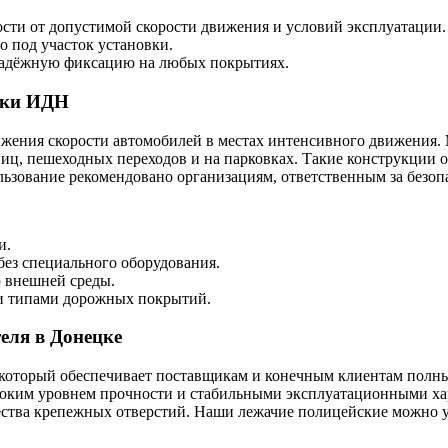
сти от допустимой скорости движения и условий эксплуатации.
 под участок установки.
надёжную фиксацию на любых покрытиях.
вки ИДН
жения скорости автомобилей в местах интенсивного движения.
ьниц, пешеходных переходов и на парковках. Такие конструкции
зование рекомендовано организациям, ответственным за безопа
и.
ез специального оборудования.
ю внешней среды.
и типами дорожных покрытий.
еля в Донецке
оторый обеспечивает поставщикам и конечным клиентам полный
высоким уровнем прочности и стабильными эксплуатационными х
ства крепежных отверстий. Наши лежачие полицейские можно ус