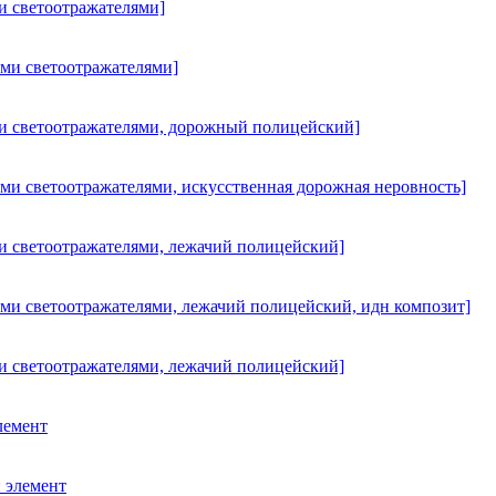
и светоотражателями]
ыми светоотражателями]
ми светоотражателями, дорожный полицейский]
ыми светоотражателями, искусственная дорожная неровность]
и светоотражателями, лежачий полицейский]
ыми светоотражателями, лежачий полицейский, идн композит]
и светоотражателями, лежачий полицейский]
лемент
 элемент