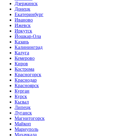
Дзержинск
Донецк
Екатеринбург
Иваново
Ижевск
Иркутск
Йошкар-Ола
Казань
Калининград
Калуга
Кемерово
Киров
Кострома
Красногорск
Краснодар
Красноярск
Курган
Курск
Кызыл
Липецк
Луганск
Магнитогорск
Майкоп
Мариуполь
Махачкала