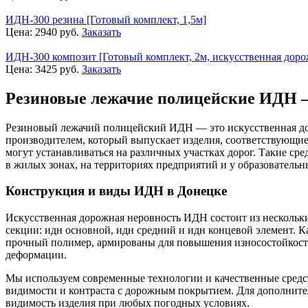
ИДН-300 резина [Готовый комплект, 1,5м]
Цена:
2940
руб.
Заказать
ИДН-300 композит [Готовый комплект, 2м, искусственная доро
Цена:
3425
руб.
Заказать
Резиновые лежачие полицейские ИДН —
Резиновый лежачий полицейский ИДН — это искусственная дор
производителем, который выпускает изделия, соответствующи
могут устанавливаться на различных участках дорог. Такие ср
в жилых зонах, на территориях предприятий и у образователь
Конструкция и виды ИДН в Донецке
Искусственная дорожная неровность ИДН состоит из нескольки
секции: идн основной, идн средний и идн концевой элемент. 
прочный полимер, армированы для повышения износостойкости
деформации.
Мы используем современные технологии и качественные средст
видимости и контраста с дорожным покрытием. Для дополнител
видимость изделия при любых погодных условиях.