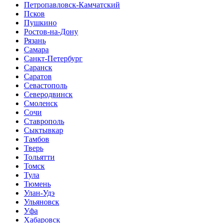
Петропавловск-Камчатский
Псков
Пушкино
Ростов-на-Дону
Рязань
Самара
Санкт-Петербург
Саранск
Саратов
Севастополь
Северодвинск
Смоленск
Сочи
Ставрополь
Сыктывкар
Тамбов
Тверь
Тольятти
Томск
Тула
Тюмень
Улан-Удэ
Ульяновск
Уфа
Хабаровск