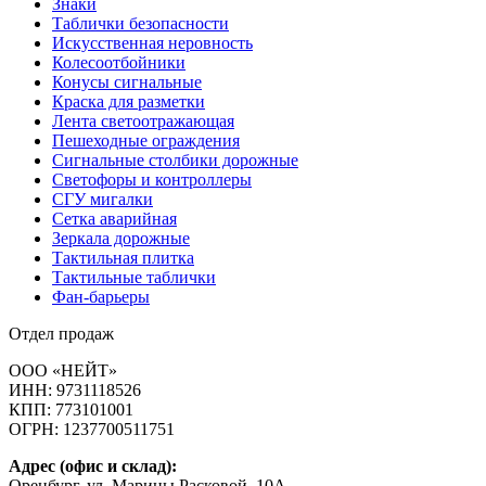
Знаки
Таблички безопасности
Искусственная неровность
Колесоотбойники
Конусы сигнальные
Краска для разметки
Лента светоотражающая
Пешеходные ограждения
Сигнальные столбики дорожные
Светофоры и контроллеры
СГУ мигалки
Cетка аварийная
Зеркала дорожные
Тактильная плитка
Тактильные таблички
Фан-барьеры
Отдел продаж
ООО «НЕЙТ»
ИНН:
9731118526
КПП:
773101001
ОГРН:
1237700511751
Адрес (офис и склад):
Оренбург, ул. Марины Расковой, 10А