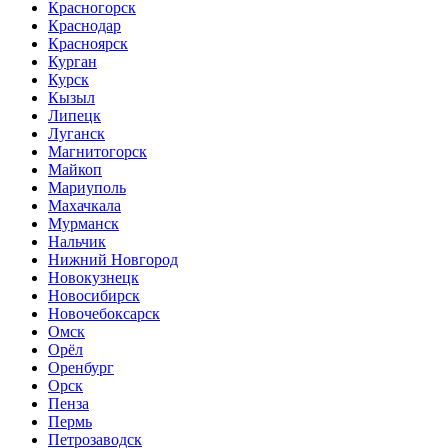
Красногорск
Краснодар
Красноярск
Курган
Курск
Кызыл
Липецк
Луганск
Магнитогорск
Майкоп
Мариуполь
Махачкала
Мурманск
Нальчик
Нижний Новгород
Новокузнецк
Новосибирск
Новочебоксарск
Омск
Орёл
Оренбург
Орск
Пенза
Пермь
Петрозаводск