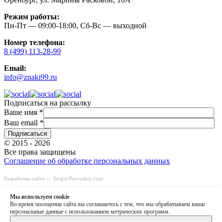
Режим работы:
Пн-Пт — 09:00-18:00, Сб-Вс — выходной
Номер телефона:
8 (499) 113-28-99
Email:
info@znaki99.ru
Подписаться на рассылку
Ваше имя
*
Ваш email
*
© 2015 - 2026
Все права защищены
Соглашение об обработке персональных данных
Разработка сайта —
SergeyPervushin.com
Быстрый заказ
Заказать звонок
Мы используем сookie
8 (499) 113-28-99
Во время посещения сайта вы соглашаетесь с тем, что мы обрабатываем ваши
info@znaki99.ru
персональные данные с использованием метрических программ.