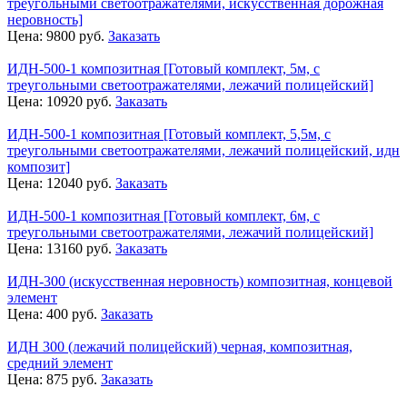
треугольными светоотражателями, искусственная дорожная
неровность]
Цена:
9800
руб.
Заказать
ИДН-500-1 композитная [Готовый комплект, 5м, с
треугольными светоотражателями, лежачий полицейский]
Цена:
10920
руб.
Заказать
ИДН-500-1 композитная [Готовый комплект, 5,5м, с
треугольными светоотражателями, лежачий полицейский, идн
композит]
Цена:
12040
руб.
Заказать
ИДН-500-1 композитная [Готовый комплект, 6м, с
треугольными светоотражателями, лежачий полицейский]
Цена:
13160
руб.
Заказать
ИДН-300 (искусственная неровность) композитная, концевой
элемент
Цена:
400
руб.
Заказать
ИДН 300 (лежачий полицейский) черная, композитная,
средний элемент
Цена:
875
руб.
Заказать