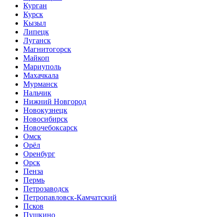
Курган
Курск
Кызыл
Липецк
Луганск
Магнитогорск
Майкоп
Мариуполь
Махачкала
Мурманск
Нальчик
Нижний Новгород
Новокузнецк
Новосибирск
Новочебоксарск
Омск
Орёл
Оренбург
Орск
Пенза
Пермь
Петрозаводск
Петропавловск-Камчатский
Псков
Пушкино