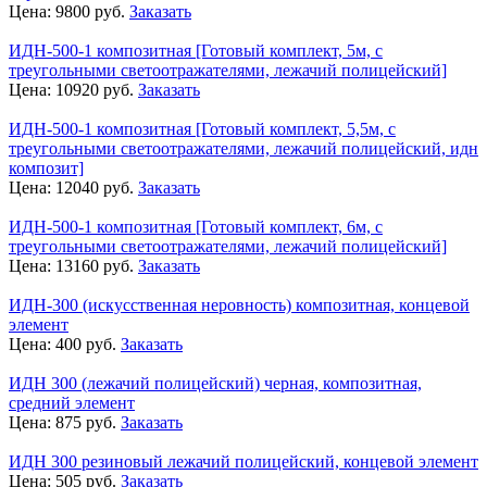
Цена:
9800
руб.
Заказать
ИДН-500-1 композитная [Готовый комплект, 5м, с
треугольными светоотражателями, лежачий полицейский]
Цена:
10920
руб.
Заказать
ИДН-500-1 композитная [Готовый комплект, 5,5м, с
треугольными светоотражателями, лежачий полицейский, идн
композит]
Цена:
12040
руб.
Заказать
ИДН-500-1 композитная [Готовый комплект, 6м, с
треугольными светоотражателями, лежачий полицейский]
Цена:
13160
руб.
Заказать
ИДН-300 (искусственная неровность) композитная, концевой
элемент
Цена:
400
руб.
Заказать
ИДН 300 (лежачий полицейский) черная, композитная,
средний элемент
Цена:
875
руб.
Заказать
ИДН 300 резиновый лежачий полицейский, концевой элемент
Цена:
505
руб.
Заказать