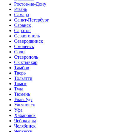
Ростов-на-Дону
Рязань
Самара
Санкт-Петербург
Саранск
Саратов
Севастополь
Северодвинск
Смоленск
Сочи
Ставрополь
Сыктывкар
Тамбов
Тверь
Тольятти
Томск
Тула
Тюмень
Улан-Удэ
Ульяновск
Уфа
Хабаровск
Чебоксары
Челябинск
Черкесск