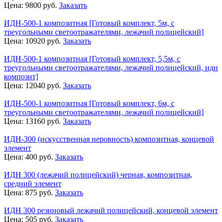
Цена:
9800
руб.
Заказать
ИДН-500-1 композитная [Готовый комплект, 5м, с
треугольными светоотражателями, лежачий полицейский]
Цена:
10920
руб.
Заказать
ИДН-500-1 композитная [Готовый комплект, 5,5м, с
треугольными светоотражателями, лежачий полицейский, идн
композит]
Цена:
12040
руб.
Заказать
ИДН-500-1 композитная [Готовый комплект, 6м, с
треугольными светоотражателями, лежачий полицейский]
Цена:
13160
руб.
Заказать
ИДН-300 (искусственная неровность) композитная, концевой
элемент
Цена:
400
руб.
Заказать
ИДН 300 (лежачий полицейский) черная, композитная,
средний элемент
Цена:
875
руб.
Заказать
ИДН 300 резиновый лежачий полицейский, концевой элемент
Цена:
505
руб.
Заказать