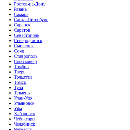
Ростов-на-Дону
Рязань
Самара
Санкт-Петербург
Саранск
Саратов
Севастополь
Северодвинск
Смоленск
Сочи
Ставрополь
Сыктывкар
Тамбов
Тверь
Тольятти
Томск
Тула
Тюмень
Улан-Удэ
Ульяновск
Уфа
Хабаровск
Чебоксары
Челябинск
Черкесск