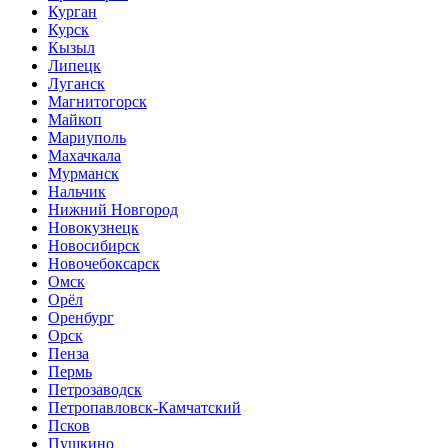
Курган
Курск
Кызыл
Липецк
Луганск
Магнитогорск
Майкоп
Мариуполь
Махачкала
Мурманск
Нальчик
Нижний Новгород
Новокузнецк
Новосибирск
Новочебоксарск
Омск
Орёл
Оренбург
Орск
Пенза
Пермь
Петрозаводск
Петропавловск-Камчатский
Псков
Пушкино