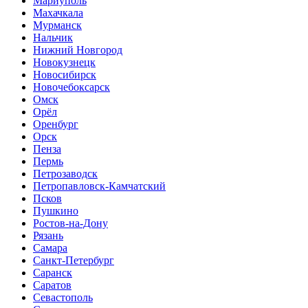
Мариуполь
Махачкала
Мурманск
Нальчик
Нижний Новгород
Новокузнецк
Новосибирск
Новочебоксарск
Омск
Орёл
Оренбург
Орск
Пенза
Пермь
Петрозаводск
Петропавловск-Камчатский
Псков
Пушкино
Ростов-на-Дону
Рязань
Самара
Санкт-Петербург
Саранск
Саратов
Севастополь