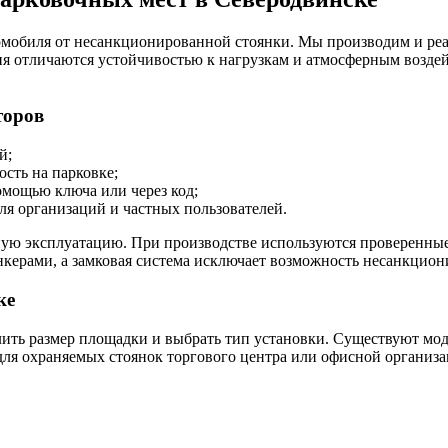
омобиля от несанкционированной стоянки. Мы производим и реа
лия отличаются устойчивостью к нагрузкам и атмосферным возд
торов
й;
сть на парковке;
мощью ключа или через код;
ля организаций и частных пользователей.
ую эксплуатацию. При производстве используются проверенные
керами, а замковая система исключает возможность несанкцион
ке
елить размер площадки и выбрать тип установки. Существуют м
 для охраняемых стоянок торгового центра или офисной организа