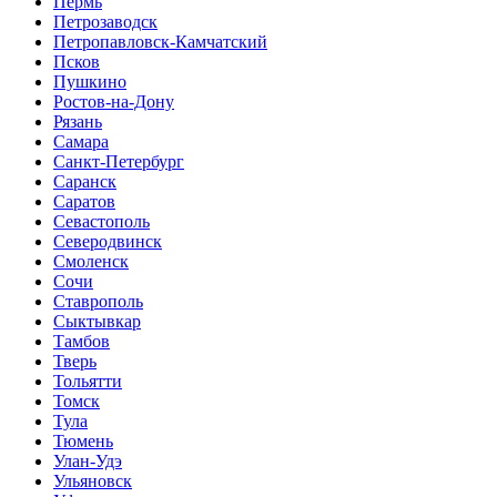
Пермь
Петрозаводск
Петропавловск-Камчатский
Псков
Пушкино
Ростов-на-Дону
Рязань
Самара
Санкт-Петербург
Саранск
Саратов
Севастополь
Северодвинск
Смоленск
Сочи
Ставрополь
Сыктывкар
Тамбов
Тверь
Тольятти
Томск
Тула
Тюмень
Улан-Удэ
Ульяновск