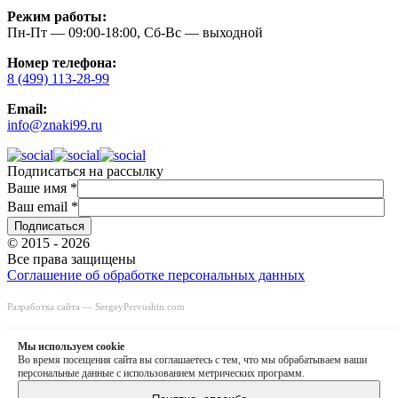
Режим работы:
Пн-Пт — 09:00-18:00, Сб-Вс — выходной
Номер телефона:
8 (499) 113-28-99
Email:
info@znaki99.ru
Подписаться на рассылку
Ваше имя
*
Ваш email
*
© 2015 - 2026
Все права защищены
Соглашение об обработке персональных данных
Разработка сайта —
SergeyPervushin.com
Быстрый заказ
Заказать звонок
Мы используем сookie
8 (499) 113-28-99
Во время посещения сайта вы соглашаетесь с тем, что мы обрабатываем ваши
info@znaki99.ru
персональные данные с использованием метрических программ.