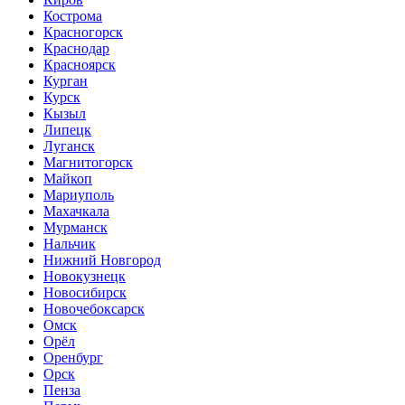
Кострома
Красногорск
Краснодар
Красноярск
Курган
Курск
Кызыл
Липецк
Луганск
Магнитогорск
Майкоп
Мариуполь
Махачкала
Мурманск
Нальчик
Нижний Новгород
Новокузнецк
Новосибирск
Новочебоксарск
Омск
Орёл
Оренбург
Орск
Пенза