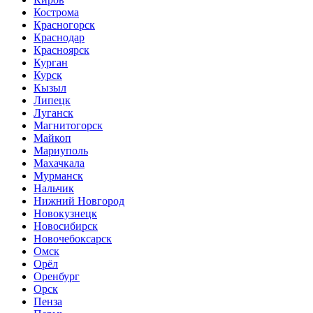
Кострома
Красногорск
Краснодар
Красноярск
Курган
Курск
Кызыл
Липецк
Луганск
Магнитогорск
Майкоп
Мариуполь
Махачкала
Мурманск
Нальчик
Нижний Новгород
Новокузнецк
Новосибирск
Новочебоксарск
Омск
Орёл
Оренбург
Орск
Пенза