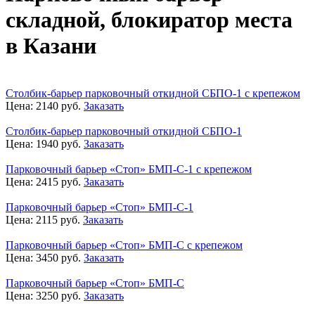
складной, блокиратор места
в Казани
Столбик-барьер парковочный откидной СБПО-1 с крепежом
Цена:
2140
руб.
Заказать
Столбик-барьер парковочный откидной СБПО-1
Цена:
1940
руб.
Заказать
Парковочный барьер «Стоп» БМП-С-1 с крепежом
Цена:
2415
руб.
Заказать
Парковочный барьер «Стоп» БМП-С-1
Цена:
2115
руб.
Заказать
Парковочный барьер «Стоп» БМП-С с крепежом
Цена:
3450
руб.
Заказать
Парковочный барьер «Стоп» БМП-С
Цена:
3250
руб.
Заказать