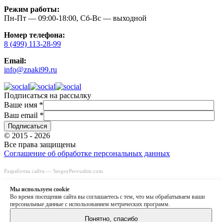
Режим работы:
Пн-Пт — 09:00-18:00, Сб-Вс — выходной
Номер телефона:
8 (499) 113-28-99
Email:
info@znaki99.ru
Подписаться на рассылку
Ваше имя
*
Ваш email
*
© 2015 - 2026
Все права защищены
Соглашение об обработке персональных данных
Разработка сайта —
SergeyPervushin.com
Быстрый заказ
Заказать звонок
Мы используем сookie
8 (499) 113-28-99
Во время посещения сайта вы соглашаетесь с тем, что мы обрабатываем ваши
персональные данные с использованием метрических программ.
info@znaki99.ru
Понятно, спасибо