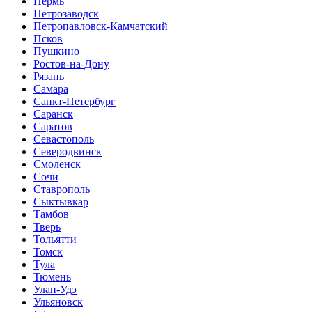
Пермь
Петрозаводск
Петропавловск-Камчатский
Псков
Пушкино
Ростов-на-Дону
Рязань
Самара
Санкт-Петербург
Саранск
Саратов
Севастополь
Северодвинск
Смоленск
Сочи
Ставрополь
Сыктывкар
Тамбов
Тверь
Тольятти
Томск
Тула
Тюмень
Улан-Удэ
Ульяновск