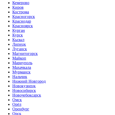
Кемерово
Киров
Кострома
Красногорск
Краснодар
Красноярск
Курган
Курск
Кызыл
Липецк
Луганск
Магнитогорск
Майкоп
Мариуполь
Махачкала
Мурманск
Нальчик
Нижний Новгород
Новокузнецк
Новосибирск
Новочебоксарск
Омск
Орёл
Оренбург
Орск