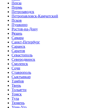
Пенза
Пермь
Петрозаводск
Петропавловск-Камчатский
Псков
Пушкино
Ростов-на-Дону
Рязань
Самара
Санкт-Петербург
Саранск
Саратов
Севастополь
Северодвинск
Смоленск
Сочи
Ставрополь
Сыктывкар
Тамбов
Тверь
Тольятти
Томск
Тула
Тюмень
Улан-Удэ