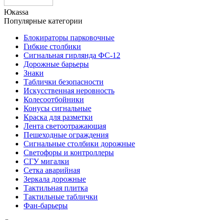
Юкаssа
Популярные категории
Блокираторы парковочные
Гибкие столбики
Сигнальная гирлянда ФС-12
Дорожные барьеры
Знаки
Таблички безопасности
Искусственная неровность
Колесоотбойники
Конусы сигнальные
Краска для разметки
Лента светоотражающая
Пешеходные ограждения
Сигнальные столбики дорожные
Светофоры и контроллеры
СГУ мигалки
Cетка аварийная
Зеркала дорожные
Тактильная плитка
Тактильные таблички
Фан-барьеры