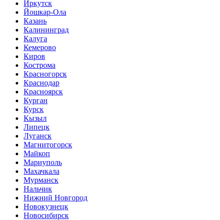
Иркутск
Йошкар-Ола
Казань
Калининград
Калуга
Кемерово
Киров
Кострома
Красногорск
Краснодар
Красноярск
Курган
Курск
Кызыл
Липецк
Луганск
Магнитогорск
Майкоп
Мариуполь
Махачкала
Мурманск
Нальчик
Нижний Новгород
Новокузнецк
Новосибирск