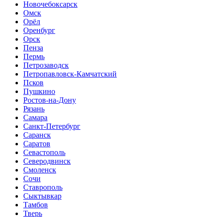
Новочебоксарск
Омск
Орёл
Оренбург
Орск
Пенза
Пермь
Петрозаводск
Петропавловск-Камчатский
Псков
Пушкино
Ростов-на-Дону
Рязань
Самара
Санкт-Петербург
Саранск
Саратов
Севастополь
Северодвинск
Смоленск
Сочи
Ставрополь
Сыктывкар
Тамбов
Тверь