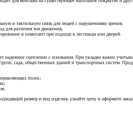
ходит для монтажа на существующее напольное покрытие и друг
ьную и тактильную связь для людей с нарушениями зрения;
д для различия зон движения;
рование и помогают при подходе к лестницы или дверей.
т надежное сцепление с основания. При укладке важно учитыват
групп, садa, общественных зданий и транспортных систем. Прод
аправляющих полос;
ях;
ов.
ходящий размер и вид изделия, узнайте цену и оформите заказ 