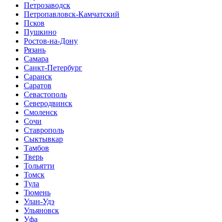
Петрозаводск
Петропавловск-Камчатский
Псков
Пушкино
Ростов-на-Дону
Рязань
Самара
Санкт-Петербург
Саранск
Саратов
Севастополь
Северодвинск
Смоленск
Сочи
Ставрополь
Сыктывкар
Тамбов
Тверь
Тольятти
Томск
Тула
Тюмень
Улан-Удэ
Ульяновск
Уфа