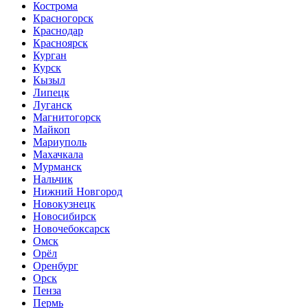
Кострома
Красногорск
Краснодар
Красноярск
Курган
Курск
Кызыл
Липецк
Луганск
Магнитогорск
Майкоп
Мариуполь
Махачкала
Мурманск
Нальчик
Нижний Новгород
Новокузнецк
Новосибирск
Новочебоксарск
Омск
Орёл
Оренбург
Орск
Пенза
Пермь