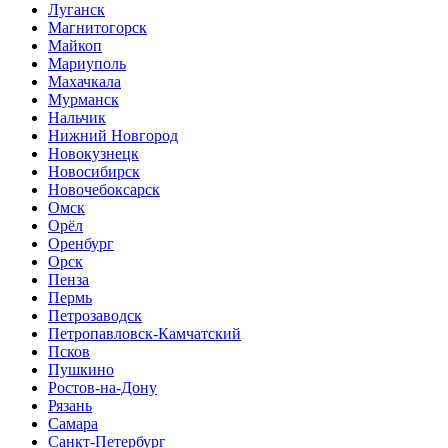
Луганск
Магнитогорск
Майкоп
Мариуполь
Махачкала
Мурманск
Нальчик
Нижний Новгород
Новокузнецк
Новосибирск
Новочебоксарск
Омск
Орёл
Оренбург
Орск
Пенза
Пермь
Петрозаводск
Петропавловск-Камчатский
Псков
Пушкино
Ростов-на-Дону
Рязань
Самара
Санкт-Петербург