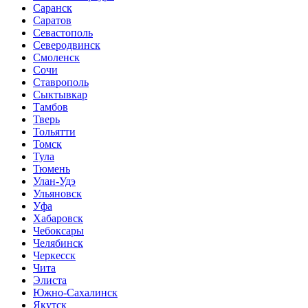
Саранск
Саратов
Севастополь
Северодвинск
Смоленск
Сочи
Ставрополь
Сыктывкар
Тамбов
Тверь
Тольятти
Томск
Тула
Тюмень
Улан-Удэ
Ульяновск
Уфа
Хабаровск
Чебоксары
Челябинск
Черкесск
Чита
Элиста
Южно-Сахалинск
Якутск