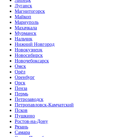
Липецк
Луганск
Магнитогорск
Майкоп
Мариуполь
Махачкала
Мурманск
Нальчик
Нижний Новгород
Новокузнецк
Новосибирск
Новочебоксарск
Омск
Орёл
Оренбург
Орск
Пенза
Пермь
Петрозаводск
Петропавловск-Камчатский
Псков
Пушкино
Ростов-на-Дону
Рязань
Самара