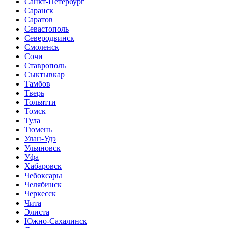
Санкт-Петербург
Саранск
Саратов
Севастополь
Северодвинск
Смоленск
Сочи
Ставрополь
Сыктывкар
Тамбов
Тверь
Тольятти
Томск
Тула
Тюмень
Улан-Удэ
Ульяновск
Уфа
Хабаровск
Чебоксары
Челябинск
Черкесск
Чита
Элиста
Южно-Сахалинск