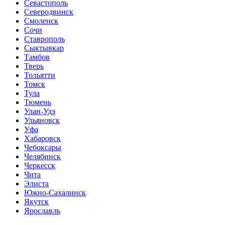
Севастополь
Северодвинск
Смоленск
Сочи
Ставрополь
Сыктывкар
Тамбов
Тверь
Тольятти
Томск
Тула
Тюмень
Улан-Удэ
Ульяновск
Уфа
Хабаровск
Чебоксары
Челябинск
Черкесск
Чита
Элиста
Южно-Сахалинск
Якутск
Ярославль