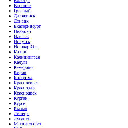
Вологда
Воронеж
Грозный
Дзержинск
Донецк
Екатеринбург
Иваново
Ижевск
Иркутск
Йошкар-Ола
Казань
Калининград
Калуга
Кемерово
Киров
Кострома
Красногорск
Краснодар
Красноярск
Курган
Курск
Кызыл
Липецк
Луганск
Магнитогорск