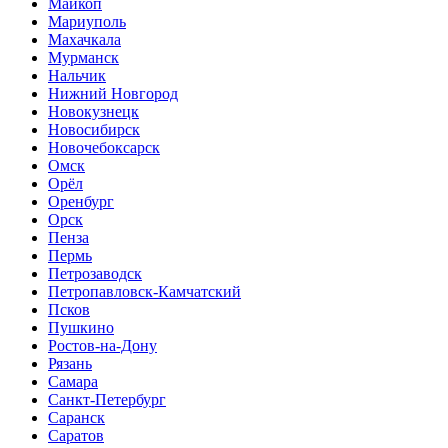
Майкоп
Мариуполь
Махачкала
Мурманск
Нальчик
Нижний Новгород
Новокузнецк
Новосибирск
Новочебоксарск
Омск
Орёл
Оренбург
Орск
Пенза
Пермь
Петрозаводск
Петропавловск-Камчатский
Псков
Пушкино
Ростов-на-Дону
Рязань
Самара
Санкт-Петербург
Саранск
Саратов