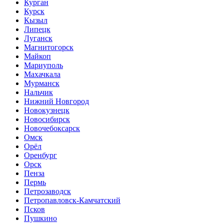
Курган
Курск
Кызыл
Липецк
Луганск
Магнитогорск
Майкоп
Мариуполь
Махачкала
Мурманск
Нальчик
Нижний Новгород
Новокузнецк
Новосибирск
Новочебоксарск
Омск
Орёл
Оренбург
Орск
Пенза
Пермь
Петрозаводск
Петропавловск-Камчатский
Псков
Пушкино