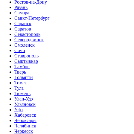
Ростов-на-Дону
Рязань
Самара
Санкт-Петербург
Саранск
Саратов
Севастополь
Северодвинск
Смоленск
Сочи
Ставрополь
Сыктывкар
Тамбов
Тверь
Тольятти
Томск
Тула
Тюмень
Улан-Удэ
Ульяновск
Уфа
Хабаровск
Чебоксары
Челябинск
Черкесск